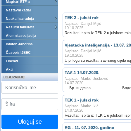
Magistri ETF-a
Nastavni kadar
TEK 2 - julski rok
Nauka i saradnja
Napisao: Danijel Mijić
Resursi fakulteta
19.10.2025
Rezultati ispita iz TEK 2 u julskom rok
Alumni asocijacija
Infoteh Jahorina
Vjestacka inteligencija - 13.07. 2
Napisao: Danijel Mijić
Časopis IJEEC
19.10.2025
U prilogu su rezultati zavrsnog dijela 
Linkovi
Akti
ТАУ-1 14.07.2020.
LOGOVANJE
Napisao: Marko Bošković
14.07.2020
Бр. индекса Бодови 1.
TEK 1 - julski rok
Napisao: Marko Ikić
14.07.2020
Rezultati ispita iz TEK 1 u julskom isp
Uloguj se
RG - 11. 07. 2020. godine