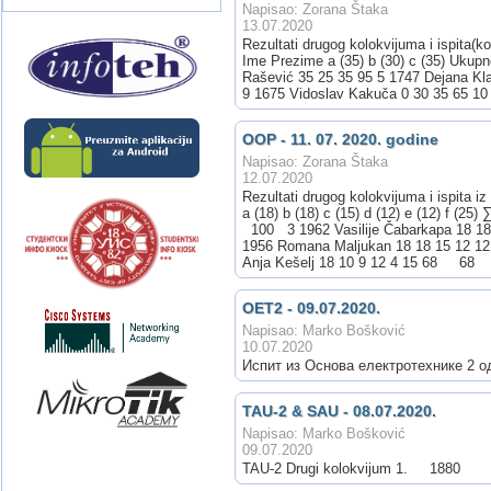
Napisao: Zorana Štaka
13.07.2020
Rezultati drugog kolokvijuma i ispita(k
Ime Prezime a (35) b (30) c (35) Ukup
Rašević 35 25 35 95 5 1747 Dejana Kl
9 1675 Vidoslav Kakuča 0 30 35 65 10
OOP - 11. 07. 2020. godine
Napisao: Zorana Štaka
12.07.2020
Rezultati drugog kolokvijuma i ispita 
a (18) b (18) c (15) d (12) e (12) f
100 3 1962 Vasilije Čabarkapa 18 1
1956 Romana Maljukan 18 18 15 12 1
Anja Kešelj 18 10 9 12 4 15 68 68 I
OET2 - 09.07.2020.
Napisao: Marko Bošković
10.07.2020
Испит из Основа електротехнике 2 од
ТАU-2 & SAU - 08.07.2020.
Napisao: Marko Bošković
09.07.2020
TAU-2 Drugi kolokviju