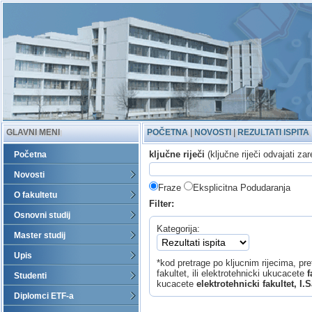
GLAVNI MENI
POČETNA
|
NOVOSTI
|
REZULTATI ISPITA
ključne riječi
(ključne riječi odvajati za
Početna
Novosti
Fraze
Eksplicitna Podudaranja
O fakultetu
Filter:
Osnovni studij
Kategorija:
Master studij
Upis
*kod pretrage po kljucnim rijecima, pret
fakultet, ili elektrotehnicki ukucacete
f
Studenti
kucacete
elektrotehnicki fakultet, I.
Diplomci ETF-a