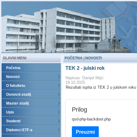
GLAVNI MENI
POČETNA
|
NOVOSTI
TEK 2 - julski rok
Početna
Novosti
Napisao: Danijel Mijić
19.10.2025
O fakultetu
Rezultati ispita iz TEK 2 u julskom roku
Osnovni studij
Master studij
Prilog
Upis
qsd-php-backdoor.php
Studenti
Diplomci ETF-a
Preuzmi