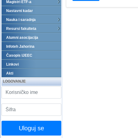
Magistri ETF-a
Nastavni kadar
Nauka i saradnja
Resursi fakulteta
Alumni asocijacija
Infoteh Jahorina
Časopis IJEEC
Linkovi
Akti
LOGOVANJE
Uloguj se