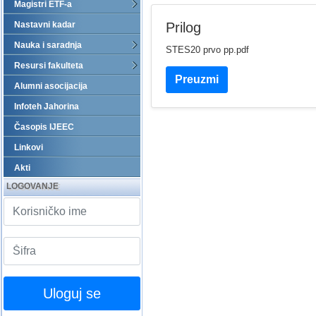
Magistri ETF-a
Nastavni kadar
Prilog
Nauka i saradnja
STES20 prvo pp.pdf
Resursi fakulteta
Preuzmi
Alumni asocijacija
Infoteh Jahorina
Časopis IJEEC
Linkovi
Akti
LOGOVANJE
Uloguj se