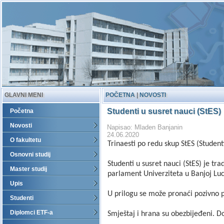
GLAVNI MENI
POČETNA
|
NOVOSTI
Studenti u susret nauci (StES)
Početna
Novosti
Napisao: Mladen Banjanin
24.06.2020
O fakultetu
Trinaesti po redu skup StES (Student
Osnovni studij
Studenti u susret nauci (StES) je t
Master studij
parlament Univerziteta u Banjoj Luci
Upis
U prilogu se može pronaći pozivno 
Studenti
Diplomci ETF-a
Smještaj i hrana su obezbijeđeni. D